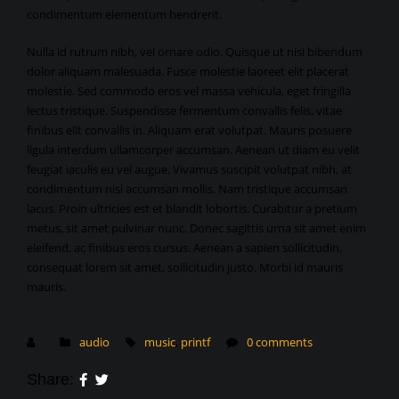
condimentum elementum hendrerit.
Nulla id rutrum nibh, vel ornare odio. Quisque ut nisi bibendum
dolor aliquam malesuada. Fusce molestie laoreet elit placerat
molestie. Sed commodo eros vel massa vehicula, eget fringilla
lectus tristique. Suspendisse fermentum convallis felis, vitae
finibus elit convallis in. Aliquam erat volutpat. Mauris posuere
ligula interdum ullamcorper accumsan. Aenean ut diam eu velit
feugiat iaculis eu vel augue. Vivamus suscipit volutpat nibh, at
condimentum nisi accumsan mollis. Nam tristique accumsan
lacus. Proin ultricies est et blandit lobortis. Curabitur a pretium
metus, sit amet pulvinar nunc. Donec sagittis urna sit amet enim
eleifend, ac finibus eros cursus. Aenean a sapien sollicitudin,
consequat lorem sit amet, sollicitudin justo. Morbi id mauris
mauris.
audio
music
,
printf
0 comments
Share: