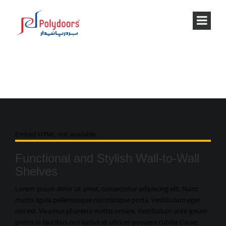
THE BLOG SINGLE
Embed HTML not available.
Functional and Stylish Wall-to-Wall
Shelves
Lorem ipsum dolor sit amet, consectetur adipiscing elit. Nunc
mattis ligula pellentesque nisi tristique porta. Vestibulum eget
nisi est. Vivamus pharetra mattis ornare. Vestibulum ante ipsum
primis in faucibus orci luctus et ultrices posuere cubilia Curae;